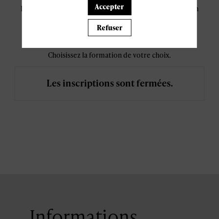
Accepter
Resources", "Legal", "Strategy & Operations"; ainsi qu'en
Soft Skills: "Management & Leadership" et "Personal
Development".
Refuser
Choisissez la formation de votre choix.
Les inscriptions sont fermées.
Informations