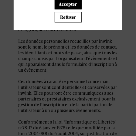
personnel par le système d’authentification
Accepter
inwink est nécessaire pour permettre à
l’utilisateur de s’inscrire à un évènement,
Refuser
d’accéder au site d’un évènement, et de consulter
les informations relatives à l’organisation pratique
et logistique d’un évènement.
Les données personnelles recueillies par inwink
sont le nom, le prénom et les données de contact,
les identifiants et mots de passe, ainsi que tous les
champs choisis par l’organisateur d’évènements et
qui apparaissent dans le formulaire d’inscription à
un évènement.
Ces données à caractère personnel concernant
l’utilisateur sont confidentielles et conservées par
inwink. Elles pourront être communiquées à ses
partenaires et prestataires exclusivement pour la
gestion de l’inscription et de la participation de
l’utilisateur à un ou plusieurs évènements.
Conformément à la loi "Informatique et Libertés"
n°78-17 du 6 janvier 1978 telle que modifiée par la
loi n°2004-801 du 6 août 2004, sur justification de