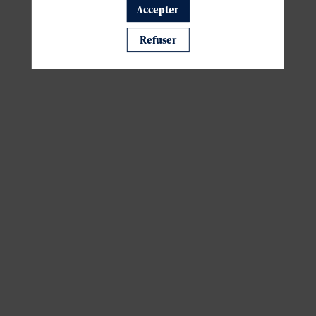
Accepter
Il manque du contenu : rafraichissez votre navigateur
Refuser