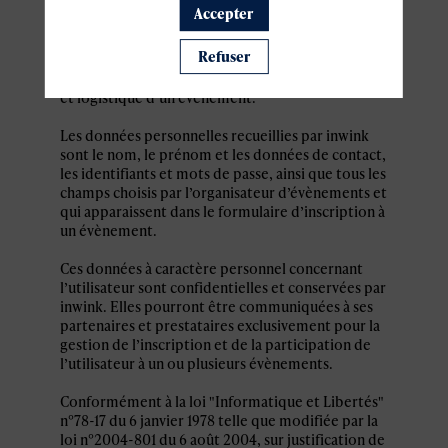
personnel par le système d’authentification
Accepter
inwink est nécessaire pour permettre à
l’utilisateur de s’inscrire à un évènement,
Refuser
d’accéder au site d’un évènement, et de consulter
les informations relatives à l’organisation pratique
et logistique d’un évènement.
Les données personnelles recueillies par inwink
sont le nom, le prénom et les données de contact,
les identifiants et mots de passe, ainsi que tous les
champs choisis par l’organisateur d’évènements et
qui apparaissent dans le formulaire d’inscription à
un évènement.
Ces données à caractère personnel concernant
l’utilisateur sont confidentielles et conservées par
inwink. Elles pourront être communiquées à ses
partenaires et prestataires exclusivement pour la
gestion de l’inscription et de la participation de
l’utilisateur à un ou plusieurs évènements.
Conformément à la loi "Informatique et Libertés"
n°78-17 du 6 janvier 1978 telle que modifiée par la
loi n°2004-801 du 6 août 2004, sur justification de