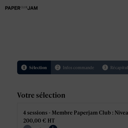
1
2
3
Sélection
Infos commande
Récapitul
Votre sélection
4 sessions - Membre Paperjam Club : Nive
200,00 €
HT