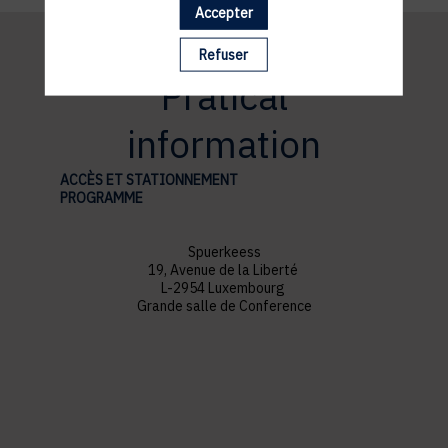
Accepter
Refuser
Pratical
information
ACCÈS ET STATIONNEMENT
PROGRAMME
Spuerkeess
19, Avenue de la Liberté
L-2954 Luxembourg
Grande salle de Conference