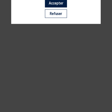
Accepter
Il manque du contenu : rafraichissez votre navigateur
Refuser