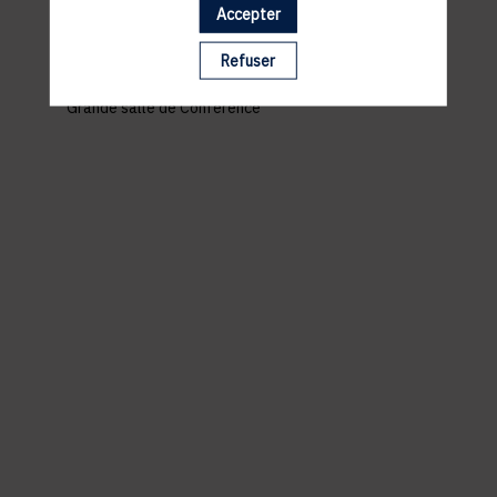
ACCÈS
Accepter
Spuerkeess
Refuser
19, Avenue de la Liberté
L-2954 Luxembourg
Grande salle de Conference