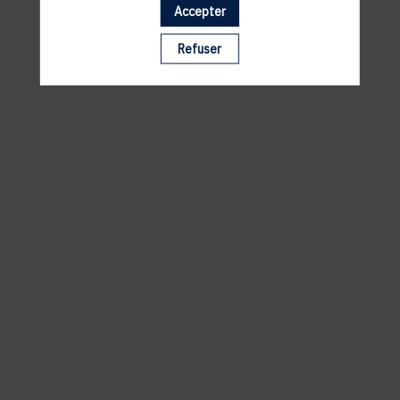
Accepter
Spuerkeess
19, Avenue de la Liberté
Refuser
L-2954 Luxembourg
Grande salle de Conference