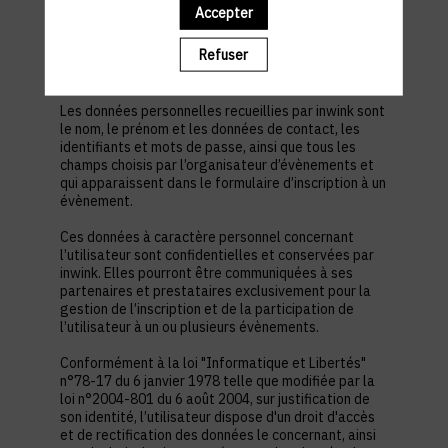
est nécessaire pour permettre à l’utilisateur de
Accepter
s’inscrire à un évènement, d’accéder au site d’un
évènement, et de consulter les informations
Refuser
relatives à l’organisation pratique et logistique d’un
évènement.
Les données personnelles recueillies par inwink sont
le nom, le prénom et les données de contact, les
identifiants et mots de passe, ainsi que tous les
champs choisis par l’organisateur d’évènements et
qui apparaissent dans le formulaire d’inscription à un
évènement.
Ces données à caractère personnel concernant
l’utilisateur sont confidentielles et conservées par
inwink. Elles pourront être communiquées à ses
partenaires et prestataires exclusivement pour la
gestion de l’inscription et de la participation de
l’utilisateur à un ou plusieurs évènements.
Conformément à la loi "Informatique et Libertés"
n°78-17 du 6 janvier 1978 telle que modifiée par la
loi n°2004-801 du 6 août 2004, sur justification de
son identité, l’utilisateur dispose d'un droit d'accès
et de rectification des données le concernant, ainsi