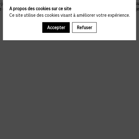
nvier 1978 telle que modifiée par la loi n°2004-801 du 6 août 2004, sur ju
A propos des cookies sur ce site
ue du droit de s’opposer à ce que les données le concernant fassent l'obj
Ce site utilise des cookies visant à améliorer votre expérience.
Accepter
Refuser