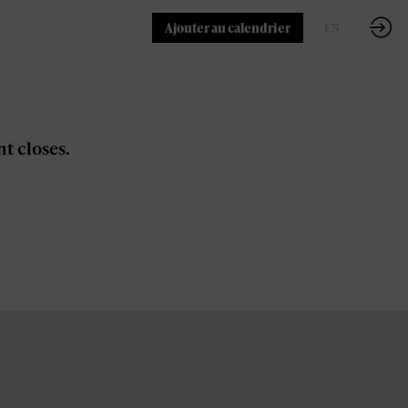
Ajouter au calendrier
EN
FR
nt closes.