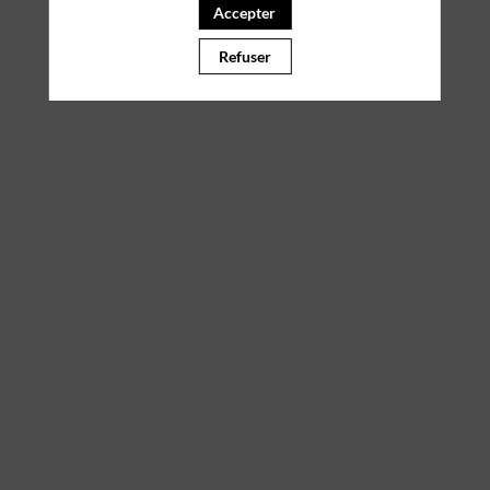
Accepter
Il manque du contenu : rafraichissez votre navigateur
Refuser