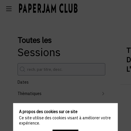
Toutes les
Sessions
T
D
L
Dates
Thèmatiques
Partenaires
A propos des cookies sur ce site
Effacer tous les filtres
Ce site utilise des cookies visant à améliorer votre
expérience.