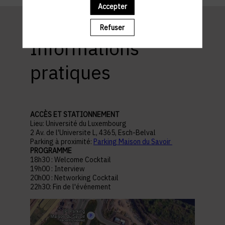
Accepter
Refuser
Informations
pratiques
ACCÈS ET STATIONNEMENT
Lieu: Université du Luxembourg
2 Av. de l'Universite L, 4365, Esch-Belval
Parking à proximité:
Parking Maison du Savoir
PROGRAMME
18h30 : Welcome Cocktail
19h00 : Interview
20h00 : Networking Cocktail
22h30: Fin de l'événement