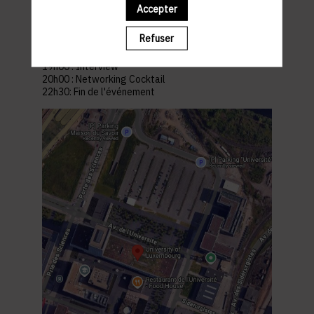
Lieu: Université du Luxembourg
Accepter
2 Av. de l'Universite L, 4365, Esch-Belval
Parking à proximité:
Parking Maison du Savoir
Refuser
PROGRAMME
18h30 : Welcome Cocktail
19h00 : Interview
20h00 : Networking Cocktail
22h30: Fin de l'événement