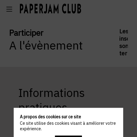
Participer
Les
inscrip
A l'évènement
sont
termi
Informations
pratiques
A propos des cookies sur ce site
Ce site utilise des cookies visant à améliorer votre
expérience.
ACCÈS ET STATIONNEMENT