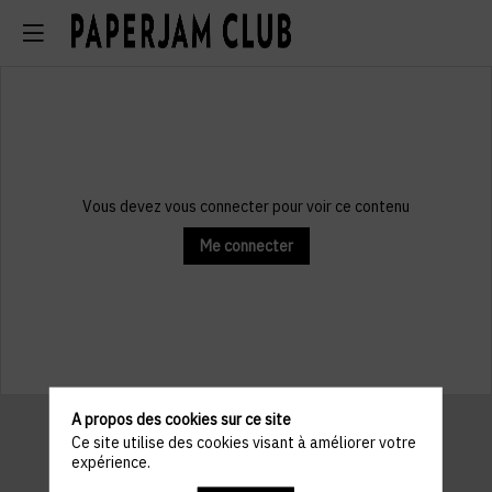
Vous devez vous connecter pour voir ce contenu
Me connecter
A propos des cookies sur ce site
Ce site utilise des cookies visant à améliorer votre
expérience.
Informations