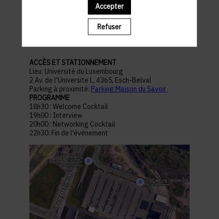
Accepter
pratiques
Refuser
ACCÈS ET STATIONNEMENT
Lieu: Université du Luxembourg
2 Av. de l'Universite L, 4365, Esch-Belval
Parking à proximité:
Parking Maison du Savoir
PROGRAMME
18h30 : Welcome Cocktail
19h00 : Interview
20h00 : Networking Cocktail
22h30: Fin de l'événement