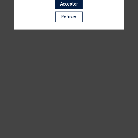
Accepter
Il manque du contenu : rafraichissez votre navigateur
Refuser