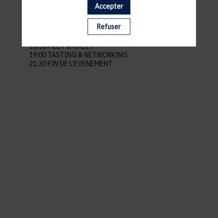
Lieu: Le Royal Hotel Luxembourg
Accepter
Adresse: 12 Bd Royal
L-2449 Ville-Haute Luxembourg
Refuser
PROGRAMME
18:30 MEET & GREET
19:00 TASTING & NETWORKING
21:30 FIN DE L’EVENEMENT