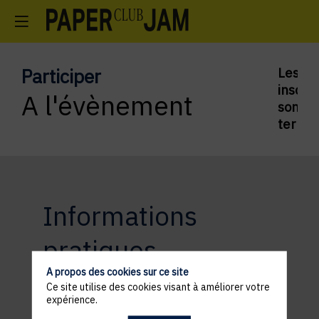
Participer
Les
inscrip
A l'évènement
sont
termi
Informations
pratiques
A propos des cookies sur ce site
Ce site utilise des cookies visant à améliorer votre
expérience.
ACCÈS ET STATIONNEMENT