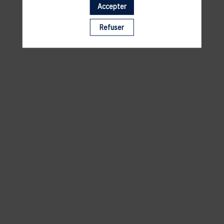
Accepter
Il manque du contenu : rafraichissez votre navigateur
Refuser