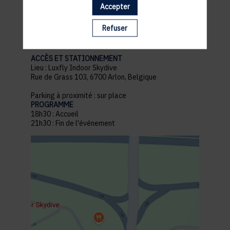
Accepter
pratiques
Refuser
ACCÈS ET STATIONNEMENT
Lieu : Luxfly Indoor Skydive
Rue de Grass 103, 6700 Arlon, Belgique
Parking à proximité : sur place
PROGRAMME
18h30 : Accueil
21h30 : Fin de l'événement