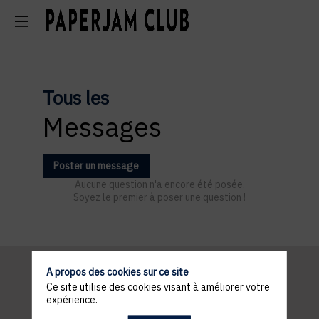
Tous les
Messages
Poster un message
Aucune question n'a encore été posée.
Soyez le premier à poser une question !
A propos des cookies sur ce site
Ce site utilise des cookies visant à améliorer votre
Informations
expérience.