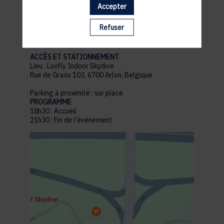
Accepter
pratiques
Refuser
ACCÈS ET STATIONNEMENT
Lieu : Luxfly Indoor Skydive
Rue de Grass 103, 6700 Arlon, Belgique
Parking à proximité : sur place
PROGRAMME
18h30 : Accueil
21h30 : Fin de l'événement