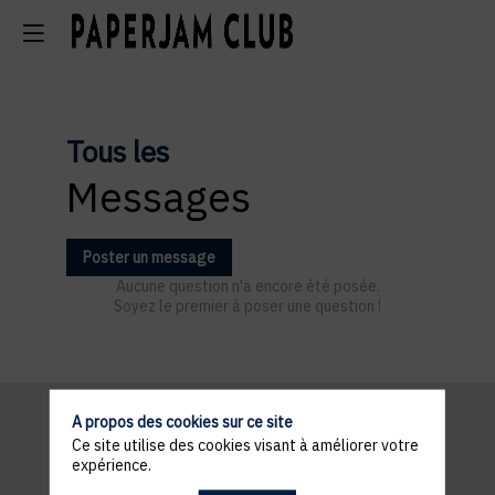
Tous les
Messages
Poster un message
Aucune question n'a encore été posée.
Soyez le premier à poser une question !
A propos des cookies sur ce site
Ce site utilise des cookies visant à améliorer votre
Informations
expérience.