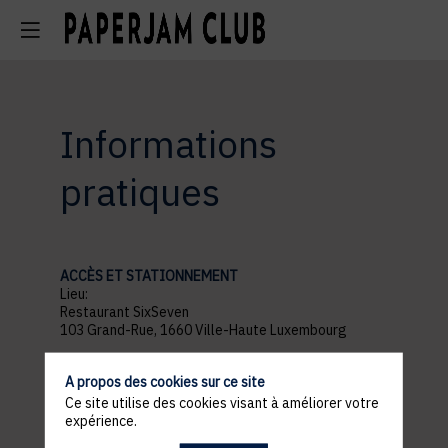
Informations
pratiques
ACCÈS ET STATIONNEMENT
Lieu:
Restaurant SixSeven
103 Grand-Rue, 1660 Ville-Haute Luxembourg
PROGRAMME
A propos des cookies sur ce site
18:30 MEET & GREET
19:00 TASTING & NETWORKING
Ce site utilise des cookies visant à améliorer votre
21:30 FIN DE L’EVENEMENT
expérience.