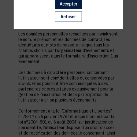
est nécessaire pour permettre à l’utilisateur de
Accepter
s’inscrire à un évènement, d’accéder au site d’un
évènement, et de consulter les informations
Refuser
relatives à l’organisation pratique et logistique d’un
évènement.
Les données personnelles recueillies par inwink sont
le nom, le prénom et les données de contact, les
identifiants et mots de passe, ainsi que tous les
champs choisis par l’organisateur d’évènements et
qui apparaissent dans le formulaire d’inscription à un
évènement.
Ces données à caractère personnel concernant
l’utilisateur sont confidentielles et conservées par
inwink. Elles pourront être communiquées à ses
partenaires et prestataires exclusivement pour la
gestion de l’inscription et de la participation de
l’utilisateur à un ou plusieurs évènements.
Conformément à la loi "Informatique et Libertés"
n°78-17 du 6 janvier 1978 telle que modifiée par la
loi n°2004-801 du 6 août 2004, sur justification de
son identité, l’utilisateur dispose d'un droit d'accès
et de rectification des données le concernant, ainsi