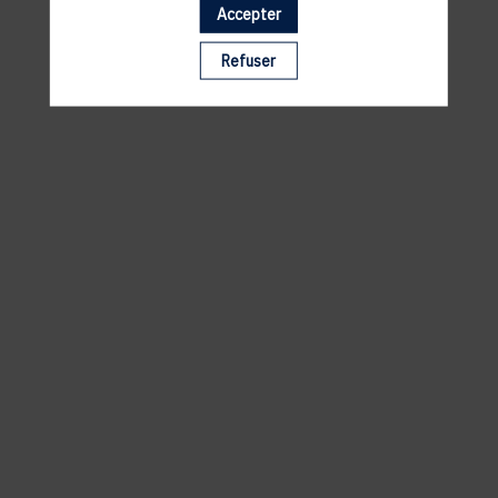
Accepter
Il manque du contenu : rafraichissez votre navigateur
Refuser