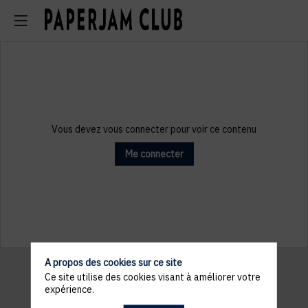
Vous devez vous connecter pour voir ce contenu
Me connecter
A propos des cookies sur ce site
Ce site utilise des cookies visant à améliorer votre
expérience.
Informations