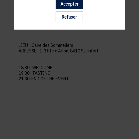
Accepter
pratiques
Refuser
LIEU :
Cave des Sommeliers
ADRESSE :
1-3 Rte d'Arlon, 8410 Steinfort
18:30 : WELCOME
19:30 : TASTING
21:30: END OF THE EVENT