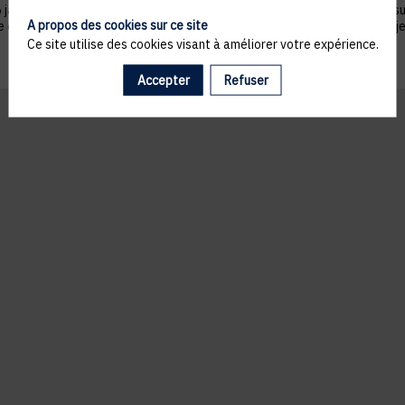
nvier 1978 telle que modifiée par la loi n°2004-801 du 6 août 2004, sur ju
A propos des cookies sur ce site
ue du droit de s’opposer à ce que les données le concernant fassent l'obj
Ce site utilise des cookies visant à améliorer votre expérience.
Accepter
Refuser