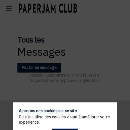
Tous les
Messages
Poster un message
Aucune question n'a encore été posée.
Soyez le premier à poser une question !
A propos des cookies sur ce site
Ce site utilise des cookies visant à améliorer votre
Informations
expérience.