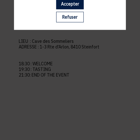
Accepter
pratiques
Refuser
LIEU :
Cave des Sommeliers
ADRESSE :
1-3 Rte d'Arlon, 8410 Steinfort
18:30 : WELCOME
19:30 : TASTING
21:30: END OF THE EVENT