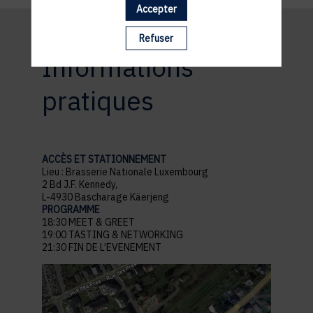
Accepter
Refuser
Informations
pratiques
ACCÈS ET STATIONNEMENT
Lieu : Brasserie Nationale Luxembourg
2 Bd J.F. Kennedy,
L-4930 Bascharage Käerjeng
PROGRAMME
18:30 MEET & GREET
19:00 TASTING & NETWORKING
21:30 FIN DE L’EVENEMENT