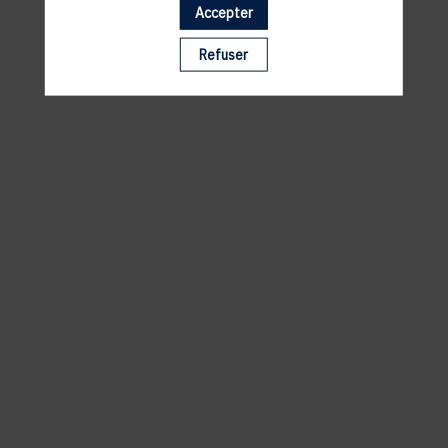
Accepter
Il manque du contenu : rafraichissez votre navigateur
Refuser