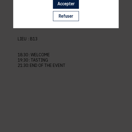
Accepter
pratiques
Refuser
LIEU :
B13
18:30 : WELCOME
19:30 : TASTING
21:30: END OF THE EVENT