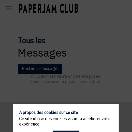
Tous les
Messages
Poster un message
Aucune question n'a encore été posée.
Soyez le premier à poser une question !
A propos des cookies sur ce site
Ce site utilise des cookies visant à améliorer votre
Informations
expérience.