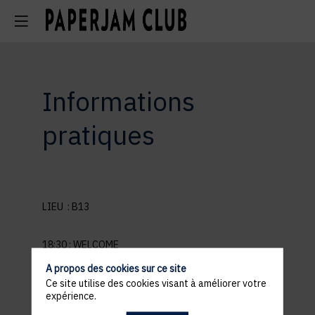
Informations
pratiques
LIEU :
B13
18:30 : WELCOME
19:30 : TASTING
A propos des cookies sur ce site
21:30: END OF THE EVENT
Ce site utilise des cookies visant à améliorer votre
expérience.