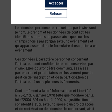
est nécessaire pour permettre à l’utilisateur de
Accepter
s’inscrire à un évènement, d’accéder au site d’un
évènement, et de consulter les informations
Refuser
relatives à l’organisation pratique et logistique d’un
évènement.
Les données personnelles recueillies par inwink sont
le nom, le prénom et les données de contact, les
identifiants et mots de passe, ainsi que tous les
champs choisis par l’organisateur d’évènements et
qui apparaissent dans le formulaire d’inscription à un
évènement.
Ces données à caractère personnel concernant
l’utilisateur sont confidentielles et conservées par
inwink. Elles pourront être communiquées à ses
partenaires et prestataires exclusivement pour la
gestion de l’inscription et de la participation de
l’utilisateur à un ou plusieurs évènements.
Conformément à la loi "Informatique et Libertés"
n°78-17 du 6 janvier 1978 telle que modifiée par la
loi n°2004-801 du 6 août 2004, sur justification de
son identité, l’utilisateur dispose d'un droit d'accès
et de rectification des données le concernant, ainsi