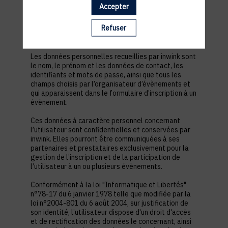
est nécessaire pour permettre à l’utilisateur de
Accepter
s’inscrire à un évènement, d’accéder au site d’un
évènement, et de consulter les informations
Refuser
relatives à l’organisation pratique et logistique d’un
évènement.
Les données personnelles recueillies par inwink sont
le nom, le prénom et les données de contact, les
identifiants et mots de passe, ainsi que tous les
champs choisis par l’organisateur d’évènements et
qui apparaissent dans le formulaire d’inscription à un
évènement.
Ces données à caractère personnel concernant
l’utilisateur sont confidentielles et conservées par
inwink. Elles pourront être communiquées à ses
partenaires et prestataires exclusivement pour la
gestion de l’inscription et de la participation de
l’utilisateur à un ou plusieurs évènements.
Conformément à la loi "Informatique et Libertés"
n°78-17 du 6 janvier 1978 telle que modifiée par la
loi n°2004-801 du 6 août 2004, sur justification de
son identité, l’utilisateur dispose d'un droit d'accès
et de rectification des données le concernant, ainsi