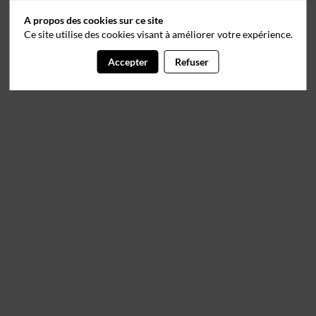
A propos des cookies sur ce site
Ce site utilise des cookies visant à améliorer votre expérience.
Accepter
Refuser
Il manque du contenu : rafraichissez votre navigateur