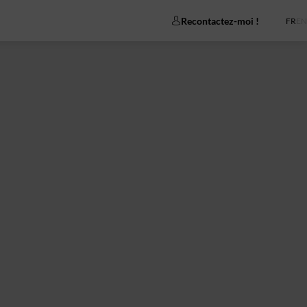
Recontactez-moi !
FR
EN