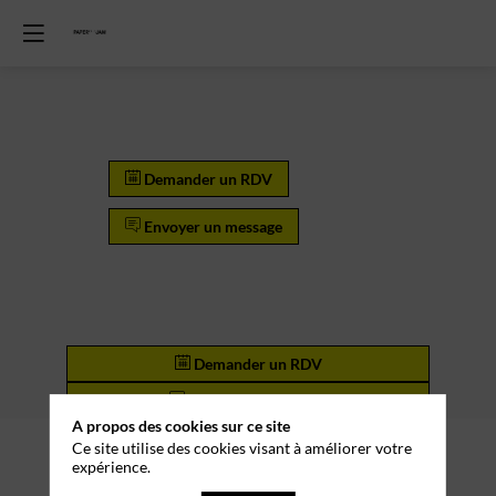
Demander un RDV
Envoyer un message
Demander un RDV
Envoyer un message
A propos des cookies sur ce site
Description
Ce site utilise des cookies visant à améliorer votre
expérience.
inwink