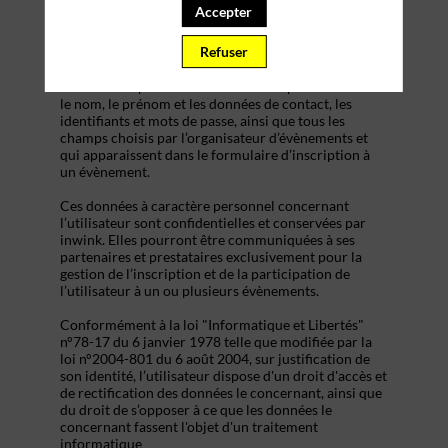
s’inscrire à un évènement, d’accéder au site d’un
Accepter
évènement, et de consulter les informations relatives
à l’organisation pratique et logistique d’un
Refuser
évènement.
Les données personnelles recueillies par inwink sont
le nom, le prénom et les données de contact, les
identifiants et mots de passe, ainsi que tous les
champs choisis par l’organisateur d’évènements et
qui apparaissent dans le formulaire d’inscription à
un évènement.
Ces données à caractère personnel concernant
l’utilisateur sont confidentielles et conservées par
inwink. Elles pourront être communiquées à ses
partenaires et prestataires exclusivement pour la
gestion de l’inscription et de la participation de
l’utilisateur à un ou plusieurs évènements.
Conformément à la loi "Informatique et Libertés"
n°78-17 du 6 janvier 1978 telle que modifiée par la
loi n°2004-801 du 6 août 2004, sur justification de
son identité, l’utilisateur dispose d'un droit d'accès et
de rectification des données le concernant, ainsi que
du droit de s’opposer à ce que les données le
concernant fassent l'objet d'un traitement
informatique