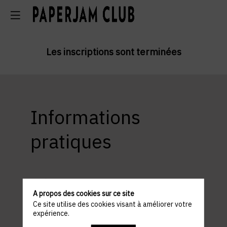
Les inscriptions sont terminées
Informations
pratiques
ACCÈS ET STATIONNEMENT
Lieu : Hitch
A propos des cookies sur ce site
21-25 All. Scheffer, 2520 Limpertsberg Luxembourg
Ce site utilise des cookies visant à améliorer votre
expérience.
Parking à proximité : Glacis