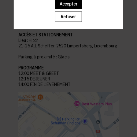
Accepter
pratiques
Refuser
ACCÈS ET STATIONNEMENT
Lieu : Hitch
21-25 All. Scheffer, 2520 Limpertsberg Luxembourg
Parking à proximité : Glacis
PROGRAMME
12:00 MEET & GREET
12:15 DEJEUNER
14:00 FIN DE L’EVENEMENT