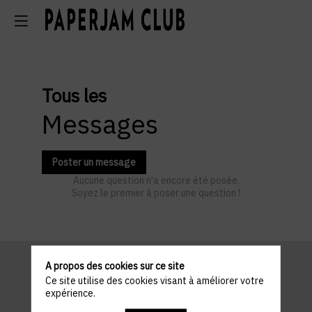
Tous les
Messages
Poster un message
Aucune question n'a encore été posée.
Soyez le premier à poser une question !
A propos des cookies sur ce site
Ce site utilise des cookies visant à améliorer votre
Informations
expérience.