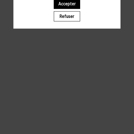
Accepter
Il manque du contenu : rafraichissez votre navigateur
Refuser