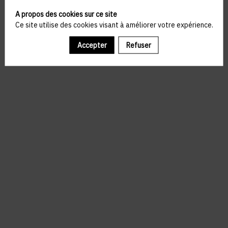
A propos des cookies sur ce site
Ce site utilise des cookies visant à améliorer votre expérience.
Accepter
Refuser
Il manque du contenu : rafraichissez votre navigateur