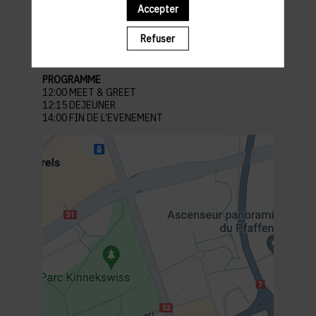
Accepter
Lieu : Barrels
21 All. Scheffer, L-2520 Limpertsberg Luxembourg
Refuser
Parking recommandé :
Parking Glacis.
PROGRAMME
12:00 MEET & GREET
12:15 DEJEUNER
14:00 FIN DE L’EVENEMENT