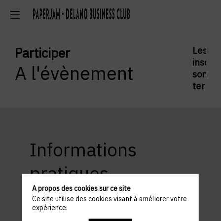
Participer
Les
inscrip
A l'évènement
sont
termi
Informations
pratiques
A propos des cookies sur ce site
Ce site utilise des cookies visant à améliorer votre
expérience.
ACCÈS ET STATIONNEMENT