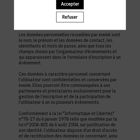
est nécessaire pour permettre à l’utilisateur de
Accepter
s’inscrire à un évènement, d’accéder au site d’un
évènement, et de consulter les informations
Refuser
relatives à l’organisation pratique et logistique d’un
évènement.
Les données personnelles recueillies par inwink sont
le nom, le prénom et les données de contact, les
identifiants et mots de passe, ainsi que tous les
champs choisis par l’organisateur d’évènements et
qui apparaissent dans le formulaire d’inscription à un
évènement.
Ces données à caractère personnel concernant
l’utilisateur sont confidentielles et conservées par
inwink. Elles pourront être communiquées à ses
partenaires et prestataires exclusivement pour la
gestion de l’inscription et de la participation de
l’utilisateur à un ou plusieurs évènements.
Conformément à la loi "Informatique et Libertés"
n°78-17 du 6 janvier 1978 telle que modifiée par la
loi n°2004-801 du 6 août 2004, sur justification de
son identité, l’utilisateur dispose d'un droit d'accès
et de rectification des données le concernant, ainsi