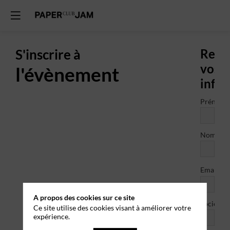
S'inscrire à
Rens
vos
l'évènement
info
Prénom
Nom
*
Email
A propos des cookies sur ce site
Société
Ce site utilise des cookies visant à améliorer votre
expérience.