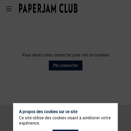
Vous devez vous connecter pour voir ce contenu
Me connecter
A propos des cookies sur ce site
Ce site utilise des cookies visant à améliorer votre
expérience.
Informations