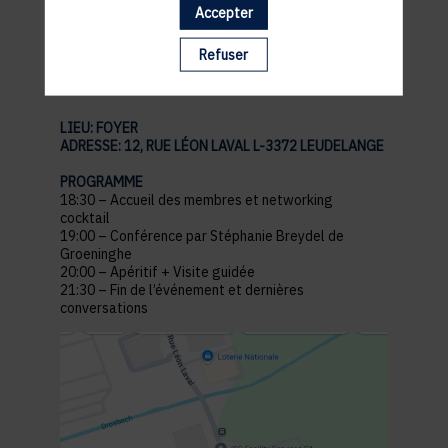
Accepter
pratiques
Refuser
LIEU: FOYER
ADRESSE: 12, RUE LÉON LAVAL L-3372 LEUDELANGE
PROGRAMME
18:30 – Accueil des membres et networking
cocktail
19:00 – Conférence par Stéphanie Breydel de
Groeninghe
20:00 – Apéritif + Visite guidée
21:30 – Fin de l’événement et dernières
conversations