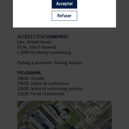
Accepter
pratiques
Refuser
ACCÈS ET STATIONNEMENT
Lieu : Arendt House
41 Av. John F. Kennedy
L-2082 Kirchberg Luxembourg
Parking à proximité : Parking Auchan
PROGRAMME
18h30 : Accueil
19h00 : Début de conférence
20h00 : Visite et networking cocktail
21h30 : Fin de l'événement