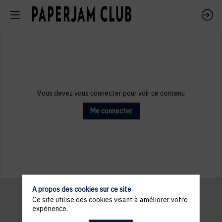
Vous devez vous connecter pour voir ce contenu
Me connecter
A propos des cookies sur ce site
Ce site utilise des cookies visant à améliorer votre
expérience.
Informations