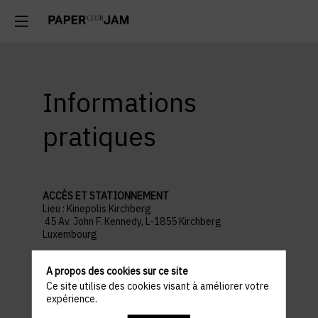
Informations
pratiques
ACCÈS ET STATIONNEMENT
Lieu : Kinepolis Kirchberg
45 Av. John F. Kennedy, L-1855 Kirchberg
Luxembourg
Parking recommandé :
Auchan Kirchberg
A propos des cookies sur ce site
Ce site utilise des cookies visant à améliorer votre
PROGRAMME
expérience.
18h30 : WELCOME COCKTAIL