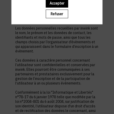
est nécessaire pour permettre à l’utilisateur de
Accepter
s’inscrire à un évènement, d’accéder au site d’un
évènement, et de consulter les informations
Refuser
relatives à l’organisation pratique et logistique d’un
évènement.
Les données personnelles recueillies par inwink sont
le nom, le prénom et les données de contact, les
identifiants et mots de passe, ainsi que tous les
champs choisis par l’organisateur d’évènements et
qui apparaissent dans le formulaire d’inscription à un
évènement.
Ces données à caractère personnel concernant
l’utilisateur sont confidentielles et conservées par
inwink. Elles pourront être communiquées à ses
partenaires et prestataires exclusivement pour la
gestion de l’inscription et de la participation de
l’utilisateur à un ou plusieurs évènements.
Conformément à la loi "Informatique et Libertés"
n°78-17 du 6 janvier 1978 telle que modifiée par la
loi n°2004-801 du 6 août 2004, sur justification de
son identité, l’utilisateur dispose d'un droit d'accès
et de rectification des données le concernant, ainsi