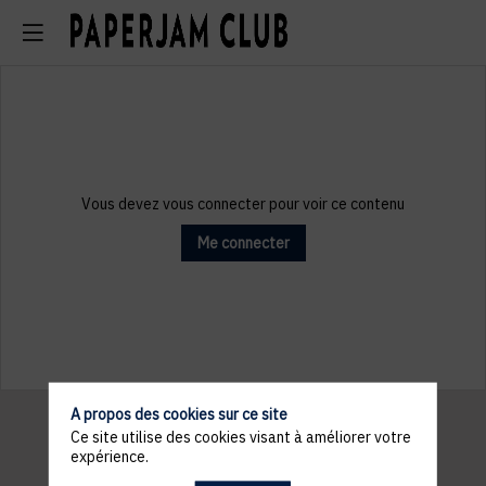
Vous devez vous connecter pour voir ce contenu
Me connecter
A propos des cookies sur ce site
Ce site utilise des cookies visant à améliorer votre
expérience.
Informations