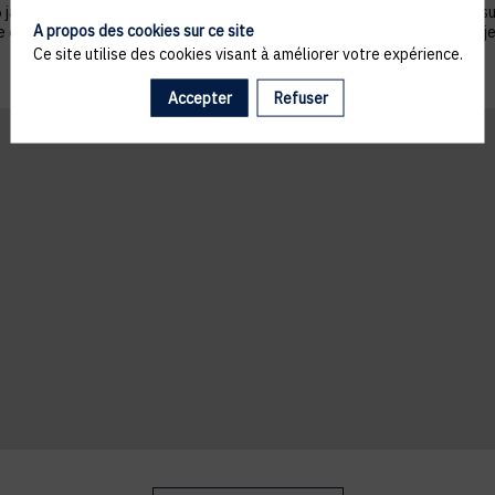
nvier 1978 telle que modifiée par la loi n°2004-801 du 6 août 2004, sur ju
A propos des cookies sur ce site
ue du droit de s’opposer à ce que les données le concernant fassent l'obj
Ce site utilise des cookies visant à améliorer votre expérience.
Accepter
Refuser