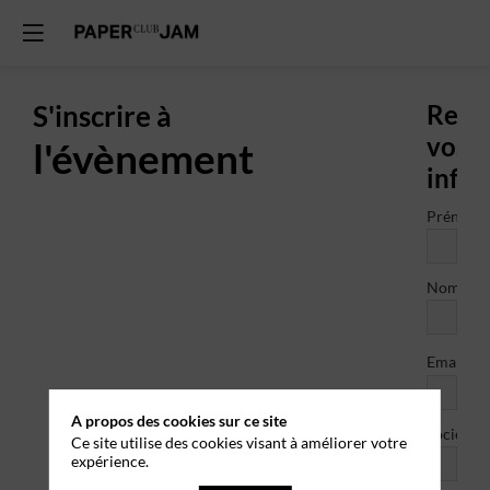
S'inscrire à
Rens
vos
l'évènement
info
Prénom
Nom
*
Email
A propos des cookies sur ce site
Société
Ce site utilise des cookies visant à améliorer votre
expérience.